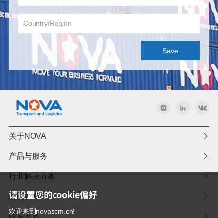
关于NOVA

产品与服务

行业解决方案

请设置您的cookie偏好
新闻发布

欢迎来到novascm.cn!
联系方式
